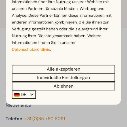
Informationen über Ihre Nutzung unserer Website mit
Klicken Sie auf die Karte, um sie zu
unseren Partnern für soziale Medien, Werbung und
vergrößern
Analyse. Diese Partner können diese Informationen mit
anderen Informationen kombinieren, die Sie ihnen zur
Verfügung gestellt haben oder die sie aufgrund Ihrer
Nutzung ihrer Dienste gesammelt haben. Weitere
Informationen finden Sie in unserer
Sicher bezahlen
Datenschutzrichtlinie
.
Alle akzeptieren
EuroParcs Bad Meersee
Individuelle Einstellungen
Mettenijedijk 33
Ablehnen
4504 PB Nieuwvliet
DE
Zeeland
Niederlande
Telefon:
+31 (0)85 760 6091