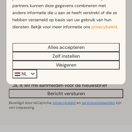
Achternaam
partners kunnen deze gegevens combineren met
andere informatie die u aan ze heeft verstrekt of die ze
hebben verzameld op basis van uw gebruik van hun
E-mailadres
diensten. Bekijk voor meer informatie ons
privacybeleid
.
Telefoonnummer
Alles accepteren
Zelf instellen
Vragen of opmerkingen
Weigeren
NL
Ja, ik wil me aanmelden voor de nieuwsbrief
Bericht versturen
Beveiligd door reCaptcha,
privacybeleid
en
servicevoorwaarden
zijn
van toepassing.