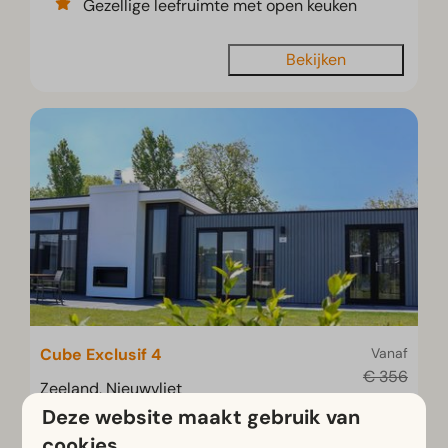
Gezellige leefruimte met open keuken
Bekijken
Cube Exclusif 4
Vanaf
€ 356
Zeeland, Nieuwvliet
€ 308
Deze website maakt gebruik van
4
2
Sommige
3 nachten
cookies