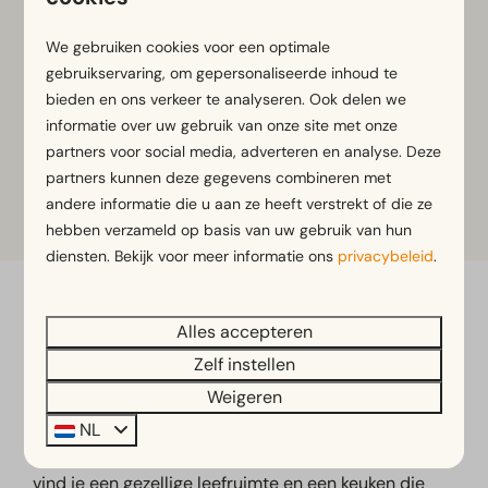
2 personen
Moderne inrichting met luxe
afwerking
We gebruiken cookies voor een optimale
gebruikservaring, om gepersonaliseerde inhoud te
Ruime woonkamer met veel licht
bieden en ons verkeer te analyseren. Ook delen we
Comfortabel terras voor buitenleven
informatie over uw gebruik van onze site met onze
partners voor social media, adverteren en analyse. Deze
Bekijken
partners kunnen deze gegevens combineren met
andere informatie die u aan ze heeft verstrekt of die ze
hebben verzameld op basis van uw gebruik van hun
diensten. Bekijk voor meer informatie ons
privacybeleid
.
Alles accepteren
Uitgerust wakker worden
Zelf instellen
vlak bij de zee
Weigeren
Geniet van ultiem comfort in een vakantiehuis in
NL
Zeeland aan zee,
geschikt voor 6 personen.
Binnen
vind je een gezellige leefruimte en een keuken die