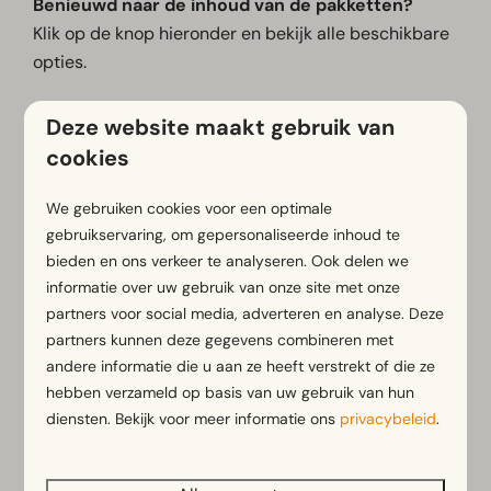
Benieuwd naar de inhoud van de pakketten?
Klik op de knop hieronder en bekijk alle beschikbare
opties.
Deze website maakt gebruik van
Hoe werkt het?
cookies
Bestel eenvoudig online via de link hieronder.
Je barbecue- of gourmetpakket wordt op de
We gebruiken cookies voor een optimale
afgesproken dag bij je accommodatie of
gebruikservaring, om gepersonaliseerde inhoud te
kampeerplaats bezorgd.
bieden en ons verkeer te analyseren. Ook delen we
Ben je op dat moment niet aanwezig? Geen
informatie over uw gebruik van onze site met onze
partners voor social media, adverteren en analyse. Deze
probleem! Je kunt je bestelling tijdens de
partners kunnen deze gegevens combineren met
openingstijden ophalen bij de receptie.
andere informatie die u aan ze heeft verstrekt of die ze
Geniet van een heerlijke en zorgeloze barbecue- of
hebben verzameld op basis van uw gebruik van hun
gourmetavond tijdens je verblijf!
diensten. Bekijk voor meer informatie ons
privacybeleid
.